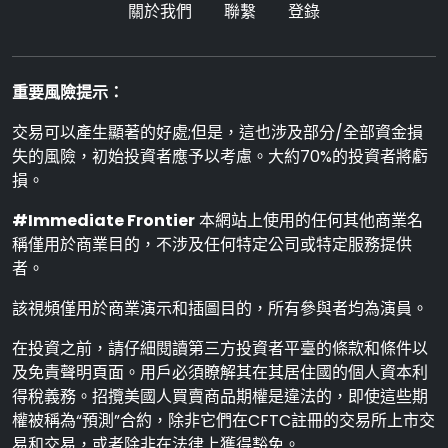
關於我們
聯繫
登錄
重要風險提示：
交易可以產生顯著的好處;但是，這也涉及部分/全部資金損
失的風險，初始投資者應予以考慮。大約70%的投資者將虧
損。
#Immediate Frontier
本網站上使用的任何其他商業名
稱僅用於商業目的，不涉及任何特定公司或特定服務提供
者。
該視頻僅用於商業演示和插圖目的，所有參與者均為演員。
在投資之前，請仔細閱讀第三方投資者平臺的條款和條件以
及免責聲明頁面。用戶必須瞭解其在其居住國的個人資本利
得稅義務。招攬美國人買賣商品期權是違法的，即使這些期
權被稱為“預測”合約，除非它們在CFTC註冊的交易所上市交
易和交易，或者除非在法律上獲得豁免。