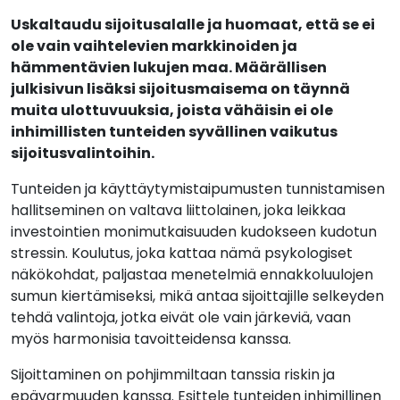
Uskaltaudu sijoitusalalle ja huomaat, että se ei
ole vain vaihtelevien markkinoiden ja
hämmentävien lukujen maa. Määrällisen
julkisivun lisäksi sijoitusmaisema on täynnä
muita ulottuvuuksia, joista vähäisin ei ole
inhimillisten tunteiden syvällinen vaikutus
sijoitusvalintoihin.
Tunteiden ja käyttäytymistaipumusten tunnistamisen
hallitseminen on valtava liittolainen, joka leikkaa
investointien monimutkaisuuden kudokseen kudotun
stressin. Koulutus, joka kattaa nämä psykologiset
näkökohdat, paljastaa menetelmiä ennakkoluulojen
sumun kiertämiseksi, mikä antaa sijoittajille selkeyden
tehdä valintoja, jotka eivät ole vain järkeviä, vaan
myös harmonisia tavoitteidensa kanssa.
Sijoittaminen on pohjimmiltaan tanssia riskin ja
epävarmuuden kanssa. Esittele tunteiden inhimillinen