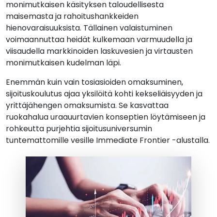
monimutkaisen käsityksen taloudellisesta
maisemasta ja rahoitushankkeiden
hienovaraisuuksista. Tällainen valaistuminen
voimaannuttaa heidät kulkemaan varmuudella ja
viisaudella markkinoiden laskuvesien ja virtausten
monimutkaisen kudelman läpi.
Enemmän kuin vain tosiasioiden omaksuminen,
sijoituskoulutus ajaa yksilöitä kohti kekseliäisyyden ja
yrittäjähengen omaksumista. Se kasvattaa
ruokahalua uraauurtavien konseptien löytämiseen ja
rohkeutta purjehtia sijoitusuniversumin
tuntemattomille vesille Immediate Frontier -alustalla.