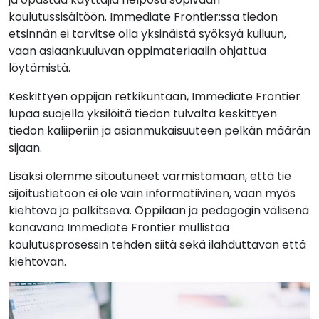
koulutussisältöön. Immediate Frontier:ssa tiedon
etsinnän ei tarvitse olla yksinäistä syöksyä kuiluun,
vaan asiaankuuluvan oppimateriaalin ohjattua
löytämistä.
Keskittyen oppijan retkikuntaan, Immediate Frontier
lupaa suojella yksilöitä tiedon tulvalta keskittyen
tiedon kaliiperiin ja asianmukaisuuteen pelkän määrän
sijaan.
Lisäksi olemme sitoutuneet varmistamaan, että tie
sijoitustietoon ei ole vain informatiivinen, vaan myös
kiehtova ja palkitseva. Oppilaan ja pedagogin välisenä
kanavana Immediate Frontier mullistaa
koulutusprosessin tehden siitä sekä ilahduttavan että
kiehtovan.