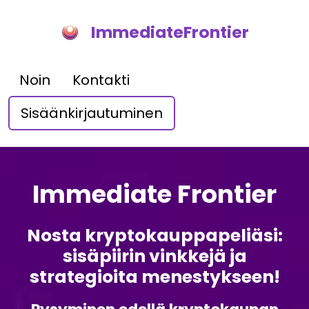
ImmediateFrontier
Noin
Kontakti
Sisäänkirjautuminen
Immediate Frontier
Nosta kryptokauppapeliäsi:
sisäpiirin vinkkejä ja
strategioita menestykseen!