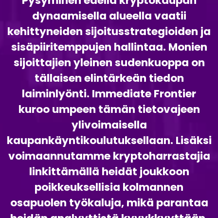
Pysyminen edellä kryptokaupan
dynaamisella alueella vaatii
kehittyneiden sijoitusstrategioiden ja
sisäpiiritemppujen hallintaa. Monien
sijoittajien yleinen sudenkuoppa on
tällaisen elintärkeän tiedon
laiminlyönti. Immediate Frontier
kuroo umpeen tämän tietovajeen
ylivoimaisella
kaupankäyntikoulutuksellaan. Lisäksi
voimaannutamme kryptoharrastajia
linkittämällä heidät joukkoon
poikkeuksellisia kolmannen
osapuolen työkaluja, mikä parantaa