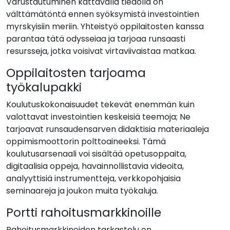
Varustautuminen kattavalla tiedolla on
välttämätöntä ennen syöksymistä investointien
myrskyisiin meriin. Yhteistyö oppilaitosten kanssa
parantaa tätä odysseiaa ja tarjoaa runsaasti
resursseja, jotka voisivat virtaviivaistaa matkaa.
Oppilaitosten tarjoama
työkalupakki
Koulutuskokonaisuudet tekevät enemmän kuin
valottavat investointien keskeisiä teemoja; Ne
tarjoavat runsaudensarven didaktisia materiaaleja
oppimismoottorin polttoaineeksi. Tämä
koulutusarsenaali voi sisältää opetusoppaita,
digitaalisia oppeja, havainnollistavia videoita,
analyyttisiä instrumentteja, verkkopohjaisia
seminaareja ja joukon muita työkaluja.
Portti rahoitusmarkkinoille
Rahoitusmarkkinoiden tarkastelu on