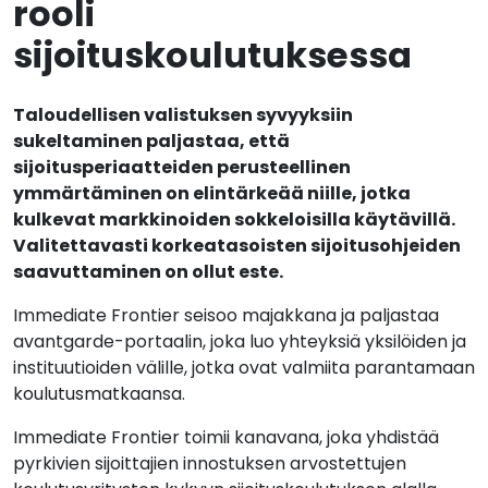
rooli
sijoituskoulutuksessa
Taloudellisen valistuksen syvyyksiin
sukeltaminen paljastaa, että
sijoitusperiaatteiden perusteellinen
ymmärtäminen on elintärkeää niille, jotka
kulkevat markkinoiden sokkeloisilla käytävillä.
Valitettavasti korkeatasoisten sijoitusohjeiden
saavuttaminen on ollut este.
Immediate Frontier seisoo majakkana ja paljastaa
avantgarde-portaalin, joka luo yhteyksiä yksilöiden ja
instituutioiden välille, jotka ovat valmiita parantamaan
koulutusmatkaansa.
Immediate Frontier toimii kanavana, joka yhdistää
pyrkivien sijoittajien innostuksen arvostettujen