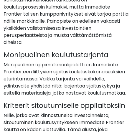
koulutusprosessin kulmakivi, mutta Immediate
Frontier tai sen kumppaniyritykset eivät tarjoa porttia
näille markkinoille. Painopiste on edelleen vakaasti
yksilöiden valistamisessa investointien
perusperiaatteista ja muista välttämättömistä
aiheista.
Monipuolinen koulutustarjonta
Monipuolinen oppimateriaalipaletti on Immediate
Frontier:een liittyvien sijoituskoulutuskokonaisuuksien
eturintamassa. Vaikka tarjonta voi vaihdella,
ydintavoite yhdistää niitä: laajentaa sijoituskykyä ja
esitellä materiaaleja, jotka nostavat koulutusmatkaa.
Kriteerit sitoutumiselle oppilaitoksiin
Niille, jotka ovat kiinnostuneita investoinneista,
sitoutuminen koulutusyritykseen Immediate Frontier
kautta on käden ulottuvilla. Tämä alusta, joka