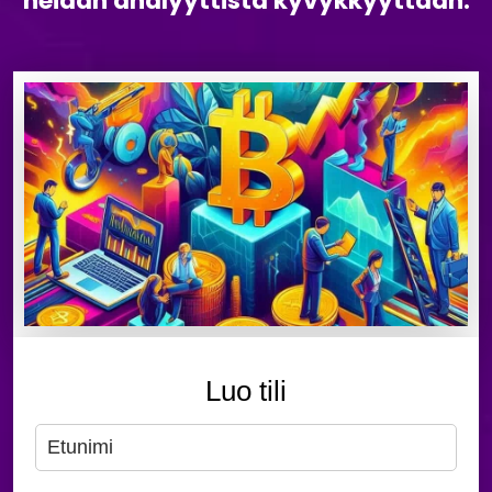
heidän analyyttistä kyvykkyyttään.