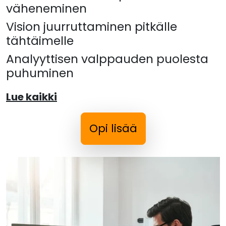
väheneminen
Vision juurruttaminen pitkälle
tähtäimelle
Analyyttisen valppauden puolesta
puhuminen
Lue kaikki
Opi lisää