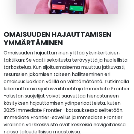
OMAISUUDEN HAJAUTTAMISEN
YMMÄRTÄMINEN
Omaisuuden hajauttaminen ylittää yksinkertaisen
taktiikan; Se vaatii sekoitusta terävyyttä ja huolellista
tarkastelua. Kun sijoitusmaisema muuttuu jatkuvasti,
resurssien jakamisen taiteen hallitseminen eri
omaisuusluokkien välillä on välttämätöntä. Tutkimalla
lukemattomia sijoitusvaihtoehtoja Immediate Frontier
-alustan suojelijat voivat saavuttaa hienostuneen
käsityksen hajauttamisen ydinperiaatteista, kuten
2025 Immediate Frontier -katsauksessa selitetään.
Immediate Frontier-sovellus ja Immediate Frontier
virallinen verkkosivusto ovat keskeisiä navigoitaessa
näissä taloudellisissa maastoissa.