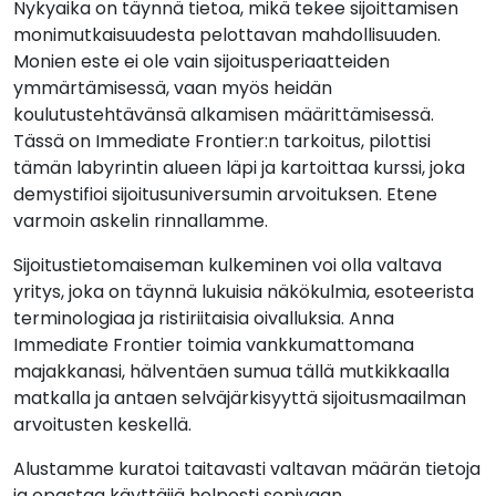
Nykyaika on täynnä tietoa, mikä tekee sijoittamisen
monimutkaisuudesta pelottavan mahdollisuuden.
Monien este ei ole vain sijoitusperiaatteiden
ymmärtämisessä, vaan myös heidän
koulutustehtävänsä alkamisen määrittämisessä.
Tässä on Immediate Frontier:n tarkoitus, pilottisi
tämän labyrintin alueen läpi ja kartoittaa kurssi, joka
demystifioi sijoitusuniversumin arvoituksen. Etene
varmoin askelin rinnallamme.
Sijoitustietomaiseman kulkeminen voi olla valtava
yritys, joka on täynnä lukuisia näkökulmia, esoteerista
terminologiaa ja ristiriitaisia oivalluksia. Anna
Immediate Frontier toimia vankkumattomana
majakkanasi, hälventäen sumua tällä mutkikkaalla
matkalla ja antaen selväjärkisyyttä sijoitusmaailman
arvoitusten keskellä.
Alustamme kuratoi taitavasti valtavan määrän tietoja
ja opastaa käyttäjiä helposti sopivaan