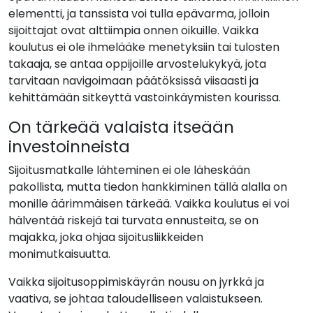
elementti, ja tanssista voi tulla epävarma, jolloin
sijoittajat ovat alttiimpia onnen oikuille. Vaikka
koulutus ei ole ihmelääke menetyksiin tai tulosten
takaaja, se antaa oppijoille arvostelukykyä, jota
tarvitaan navigoimaan päätöksissä viisaasti ja
kehittämään sitkeyttä vastoinkäymisten kourissa.
On tärkeää valaista itseään
investoinneista
Sijoitusmatkalle lähteminen ei ole läheskään
pakollista, mutta tiedon hankkiminen tällä alalla on
monille äärimmäisen tärkeää. Vaikka koulutus ei voi
hälventää riskejä tai turvata ennusteita, se on
majakka, joka ohjaa sijoitusliikkeiden
monimutkaisuutta.
Vaikka sijoitusoppimiskäyrän nousu on jyrkkä ja
vaativa, se johtaa taloudelliseen valaistukseen.