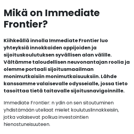
Mikä on Immediate
Frontier?
Kiihkeällä innolla Immediate Frontier luo
yhteyksiä innokkaiden oppijoiden ja
sijoituskoulutuksen syvällisen alan välille.
Vältämme taloudellisen neuvonantajan roolia ja
olemme portaali sijoitusmaailman
monimutkaisiin monimutkaisuuksiin. Lähde
kanssamme valaisevalle odysseialle, jossa tieto
tasoittaa tietä taitavalle sijoitusnavigoinnille.
Immediate Frontier: n ydin on sen sitoutuminen
yhdistämään uteliaat mielet koulutuslinnakkeisiin,
jotka valaisevat polkua investointien
hienostuneisuuteen.