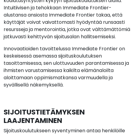
koulutusyritysten kykyyn sijoituskoulutuksen alalla.
Intuitiivisen ja tehokkaan Immediate Frontier-
alustansa ansiosta Immediate Frontier takaa, että
käyttäjät voivat vaivattomasti hyödyntää runsaasti
resursseja ja mentorointia, jotka ovat välttämättömiä
jatkuvasti kehittyvän sijoitusalan hallitsemiseksi.
Innovaatioiden tavoittelussa Immediate Frontier on
keskeisessä asemassa sijoituskoulutuksen
tasoittamisessa, sen ulottuvuuden parantamisessa ja
ihmisten varustamisessa kaikilta elämänaloilta
aloittamaan oppimismatkansa varmuudella ja
syvällisellä näkemyksellä.
SIJOITUSTIETÄMYKSEN
LAAJENTAMINEN
Sijoituskoulutukseen syventyminen antaa henkilöille