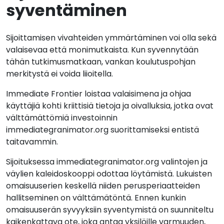
syventäminen
Sijoittamisen vivahteiden ymmärtäminen voi olla sekä
valaisevaa että monimutkaista. Kun syvennytään
tähän tutkimusmatkaan, vankan koulutuspohjan
merkitystä ei voida liioitella.
Immediate Frontier loistaa valaisimena ja ohjaa
käyttäjiä kohti kriittisiä tietoja ja oivalluksia, jotka ovat
välttämättömiä investoinnin
immediategranimator.org suorittamiseksi entistä
taitavammin.
Sijoituksessa immediategranimator.org valintojen ja
väylien kaleidoskooppi odottaa löytämistä. Lukuisten
omaisuuserien keskellä niiden perusperiaatteiden
hallitseminen on välttämätöntä. Ennen kunkin
omaisuuserän syvyyksiin syventymistä on suunniteltu
kaikenkattava ote, joka antaa yksilöille varmuuden,