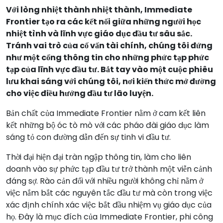
Với lòng nhiệt thành nhiệt thành, Immediate
Frontier tạo ra các kết nối giữa những người học
nhiệt tình và lĩnh vực giáo dục đầu tư sâu sắc.
Tránh vai trò của cố vấn tài chính, chúng tôi đứng
như một cổng thông tin cho những phức tạp phức
tạp của lĩnh vực đầu tư. Bắt tay vào một cuộc phiêu
lưu khai sáng với chúng tôi, nơi kiến thức mở đường
cho việc điều hướng đầu tư lão luyện.
Bản chất của Immediate Frontier nằm ở cam kết liên
kết những bộ óc tò mò với các pháo đài giáo dục làm
sáng tỏ con đường dẫn đến sự tinh vi đầu tư.
Thời đại hiện đại tràn ngập thông tin, làm cho liên
doanh vào sự phức tạp đầu tư trở thành một viễn cảnh
đáng sợ. Rào cản đối với nhiều người không chỉ nằm ở
việc nắm bắt các nguyên tắc đầu tư mà còn trong việc
xác định chính xác việc bắt đầu nhiệm vụ giáo dục của
họ. Đây là mục đích của Immediate Frontier, phi công