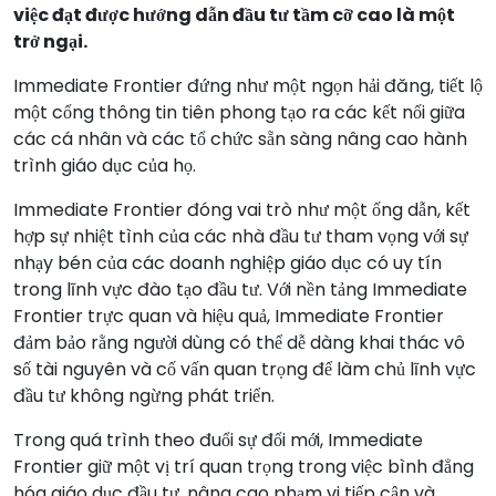
việc đạt được hướng dẫn đầu tư tầm cỡ cao là một
trở ngại.
Immediate Frontier đứng như một ngọn hải đăng, tiết lộ
một cổng thông tin tiên phong tạo ra các kết nối giữa
các cá nhân và các tổ chức sẵn sàng nâng cao hành
trình giáo dục của họ.
Immediate Frontier đóng vai trò như một ống dẫn, kết
hợp sự nhiệt tình của các nhà đầu tư tham vọng với sự
nhạy bén của các doanh nghiệp giáo dục có uy tín
trong lĩnh vực đào tạo đầu tư. Với nền tảng Immediate
Frontier trực quan và hiệu quả, Immediate Frontier
đảm bảo rằng người dùng có thể dễ dàng khai thác vô
số tài nguyên và cố vấn quan trọng để làm chủ lĩnh vực
đầu tư không ngừng phát triển.
Trong quá trình theo đuổi sự đổi mới, Immediate
Frontier giữ một vị trí quan trọng trong việc bình đẳng
hóa giáo dục đầu tư, nâng cao phạm vi tiếp cận và