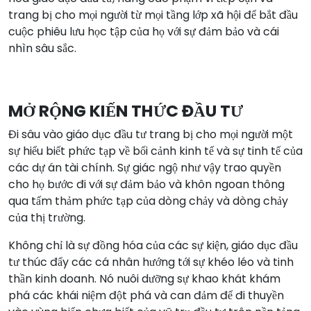
trang bị cho mọi người từ mọi tầng lớp xã hội để bắt đầu
cuộc phiêu lưu học tập của họ với sự đảm bảo và cái
nhìn sâu sắc.
MỞ RỘNG KIẾN THỨC ĐẦU TƯ
Đi sâu vào giáo dục đầu tư trang bị cho mọi người một
sự hiểu biết phức tạp về bối cảnh kinh tế và sự tinh tế của
các dự án tài chính. Sự giác ngộ như vậy trao quyền
cho họ bước đi với sự đảm bảo và khôn ngoan thông
qua tấm thảm phức tạp của dòng chảy và dòng chảy
của thị trường.
Không chỉ là sự đồng hóa của các sự kiện, giáo dục đầu
tư thúc đẩy các cá nhân hướng tới sự khéo léo và tinh
thần kinh doanh. Nó nuôi dưỡng sự khao khát khám
phá các khái niệm đột phá và can đảm để đi thuyền