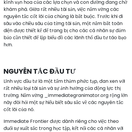
kính vạn hoa của các lựa chọn và con đường đang chờ
khám phá. Giữa rất nhiều tài sản, việc nắm vững các
nguyên tắc cốt lõi của chúng là bắt buộc. Trước khi đi
sâu vào chiều sâu của từng tài sản, một nắm bắt toàn
diện được thiết kế để trang bị cho các cá nhân sự đảm
bảo cần thiết để lập biểu đồ các lãnh thổ đầu tư táo bạo
hơn.
NGUYÊN TẮC ĐẦU TƯ
Lĩnh vực đầu tư là một tấm thảm phức tạp, đan xen với
rất nhiều loại tài sản và sự ảnh hưởng của động lực thị
trường. Nắm vững _immediategranimator.org rộng lớn
này đòi hỏi một sự hiểu biết sâu sắc về các nguyên tắc
cốt lõi của nó.
Immediate Frontier được dành riêng cho việc theo
đuổi sự xuất sắc trong học tập, kết nối các cá nhân với