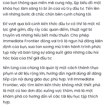
của bạn thông qua miền mê cung này, lập biểu đồ một
khóa học làm sáng tỏ bí ẩn của vũ trụ đầu tư. Tiến lên
với những bước đi chắc chắn bên cạnh chúng tôi.
Để vượt qua bối cảnh kiến thức đầu tư có thể là một nỗ
lực ghê gớm, đầy rẫy các quan điểm, thuật ngữ bí
truyền và những hiểu biết mâu thuẫn. Cho phép
Immediate Frontier đóng vai trò là ngọn hải đăng kiên
định của bạn, xua tan sương mù trên hành trình phức
tạp này và ban tặng sự sáng suốt giữa những câu hỏi
hóc búa của thế giới đầu tư.
Nền tảng của chúng tôi quản lý một cách thành thạo
phạm vi dữ liệu rộng lớn, hướng dẫn người dùng dễ dàng
tiếp cận nội dung giáo dục phù hợp. Với Immediate
Frontier, việc tìm kiếm kiến thức không nhất thiết phải
là một cú lao đơn độc xuống vực thẳm, mà là một
khám phá có hướng dẫn về các tài liệu học tập thích
hợp.