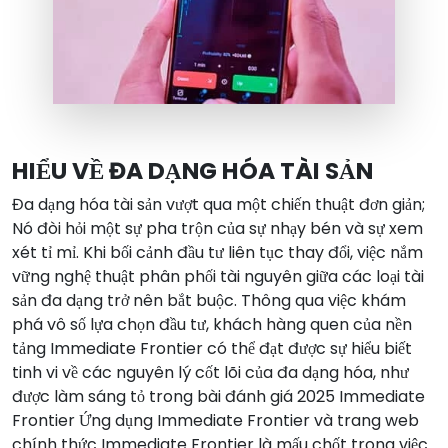
HIỂU VỀ ĐA DẠNG HÓA TÀI SẢN
Đa dạng hóa tài sản vượt qua một chiến thuật đơn giản;
Nó đòi hỏi một sự pha trộn của sự nhạy bén và sự xem
xét tỉ mỉ. Khi bối cảnh đầu tư liên tục thay đổi, việc nắm
vững nghệ thuật phân phối tài nguyên giữa các loại tài
sản đa dạng trở nên bắt buộc. Thông qua việc khám
phá vô số lựa chọn đầu tư, khách hàng quen của nền
tảng Immediate Frontier có thể đạt được sự hiểu biết
tinh vi về các nguyên lý cốt lõi của đa dạng hóa, như
được làm sáng tỏ trong bài đánh giá 2025 Immediate
Frontier Ứng dụng Immediate Frontier và trang web
chính thức Immediate Frontier là mấu chốt trong việc