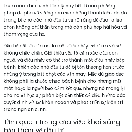
trùm các khía cạnh tâm lý này tiết lộ các phương
pháp để phá vỡ sương mù của những thành kiến, do đó
trang bị cho các nhà đầu tư sự rõ ràng để đưa ra lựa
chọn không chỉ thận trọng mà còn phù hợp hài hòa với
tham vọng của họ.
Đầu tư, cốt lõi của nó, là một điệu nhảy với rủi ro và sự
không chắc chắn. Giới thiệu yếu tố cảm xúc của con
người, và điệu nhảy có thể trở thành một điệu nhảy bấp
bênh, khiến các nhà đầu tư dễ bị tổn thương hơn trước
những ý tưởng bất chợt của vận may. Mặc dù giáo dục
không phải là thuốc chữa bách bệnh cho những mất
mát hoặc là người bảo đảm kết quả, nhưng nó mang lại
cho người học sự phân biệt cần thiết để điều hướng các
quyết định với sự khôn ngoan và phát triển sự kiên trì
trong nghịch cảnh.
Tầm quan trọng của việc khai sáng
bản thân về đầu tư