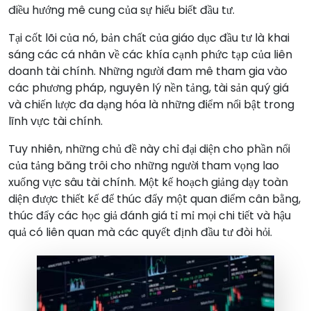
điều hướng mê cung của sự hiểu biết đầu tư.
Tại cốt lõi của nó, bản chất của giáo dục đầu tư là khai
sáng các cá nhân về các khía cạnh phức tạp của liên
doanh tài chính. Những người đam mê tham gia vào
các phương pháp, nguyên lý nền tảng, tài sản quý giá
và chiến lược đa dạng hóa là những điểm nổi bật trong
lĩnh vực tài chính.
Tuy nhiên, những chủ đề này chỉ đại diện cho phần nổi
của tảng băng trôi cho những người tham vọng lao
xuống vực sâu tài chính. Một kế hoạch giảng dạy toàn
diện được thiết kế để thúc đẩy một quan điểm cân bằng,
thúc đẩy các học giả đánh giá tỉ mỉ mọi chi tiết và hậu
quả có liên quan mà các quyết định đầu tư đòi hỏi.