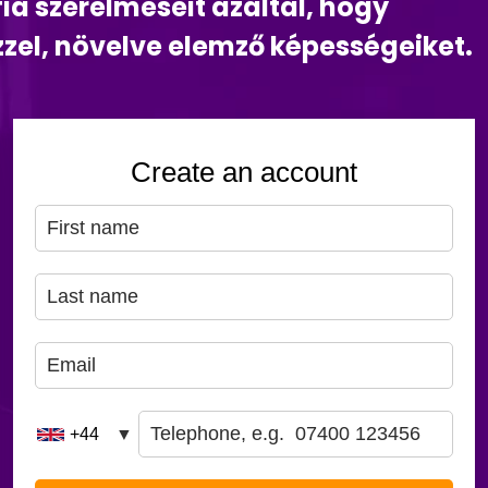
ia szerelmeseit azáltal, hogy
zzel, növelve elemző képességeiket.