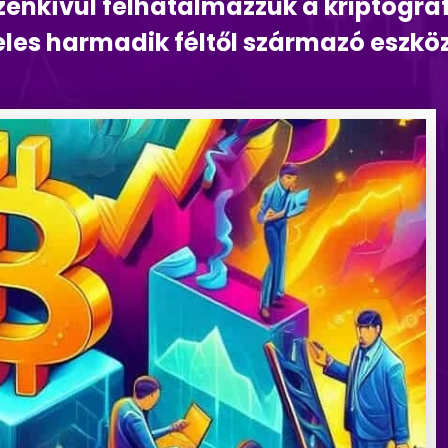
enkívül felhatalmazzuk a kriptográf
eles harmadik féltől származó eszkö