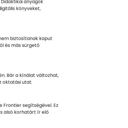
 Didaktikai anyagok
igitális könyveket,
 nem biztosítanak kaput
ről és más sürgető
. Bár a kínálat változhat,
 oktatási utat.
 Frontier segítségével. Ez
 alsó korhatárt ír elő