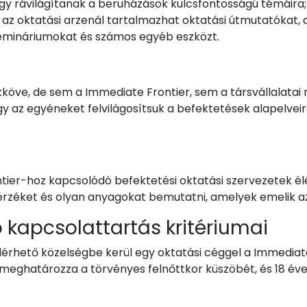
gy rávilágítanak a beruházások kulcsfontosságú témáira;
z az oktatási arzenál tartalmazhat oktatási útmutatókat, d
zemináriumokat és számos egyéb eszközt.
kköve, de sem a Immediate Frontier, sem a társvállalatai
gy az egyéneket felvilágosítsuk a befektetések alapelvei
tier-hoz kapcsolódó befektetési oktatási szervezetek élén
i érzéket és olyan anyagokat bemutatni, amelyek emelik az
 kapcsolattartás kritériumai
érhető közelségbe kerül egy oktatási céggel a Immediate
 meghatározza a törvényes felnőttkor küszöbét, és 18 éves