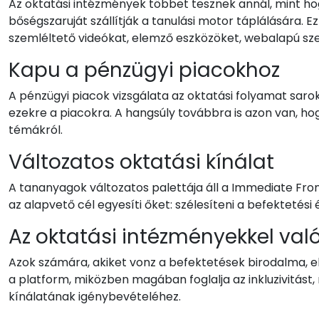
Az oktatási intézmények többet tesznek annál, mint ho
bőségszaruját szállítják a tanulási motor táplálására. E
szemléltető videókat, elemző eszközöket, webalapú s
Kapu a pénzügyi piacokhoz
A pénzügyi piacok vizsgálata az oktatási folyamat saro
ezekre a piacokra. A hangsúly továbbra is azon van, ho
témákról.
Változatos oktatási kínálat
A tananyagok változatos palettája áll a Immediate Fron
az alapvető cél egyesíti őket: szélesíteni a befektetés
Az oktatási intézményekkel való
Azok számára, akiket vonz a befektetések birodalma, el
a platform, miközben magában foglalja az inkluzivitást,
kínálatának igénybevételéhez.