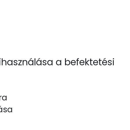
kihasználása a befektetési
ra
ása