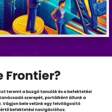
 Frontier?
t teremt a buzgó tanulók és a befektetési
 tanácsadó szerepét, portálként állunk a
 Vágjon bele velünk egy felvilágosító
áértő befektetési navigációhoz.