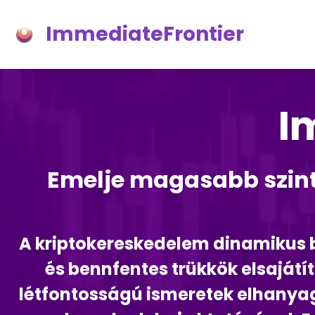
ImmediateFrontier
I
Emelje magasabb szintr
A kriptokereskedelem dinamikus 
és bennfentes trükkök elsajátí
létfontosságú ismeretek elhanyag