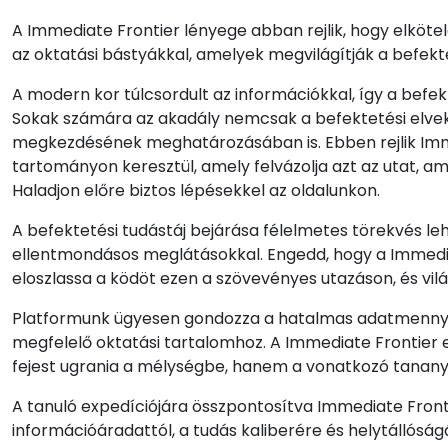
A Immediate Frontier lényege abban rejlik, hogy elköte
az oktatási bástyákkal, amelyek megvilágítják a befekte
A modern kor túlcsordult az információkkal, így a befek
Sokak számára az akadály nemcsak a befektetési elvek
megkezdésének meghatározásában is. Ebben rejlik Immedi
tartományon keresztül, amely felvázolja azt az utat, ame
Haladjon előre biztos lépésekkel az oldalunkon.
A befektetési tudástáj bejárása félelmetes törekvés leh
ellentmondásos meglátásokkal. Engedd, hogy a Immediat
eloszlassa a ködöt ezen a szövevényes utazáson, és vilá
Platformunk ügyesen gondozza a hatalmas adatmennyis
megfelelő oktatási tartalomhoz. A Immediate Frontie
fejest ugrania a mélységbe, hanem a vonatkozó tanany
A tanuló expedíciójára összpontosítva Immediate Front
információáradattól, a tudás kaliberére és helytállósá