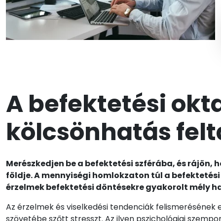
A befektetési okt
kölcsönhatás fel
Merészkedjen be a befektetési szférába, és rájön,
földje. A mennyiségi homlokzaton túl a befektetés
érzelmek befektetési döntésekre gyakorolt mély 
Az érzelmek és viselkedési tendenciák felismerésének 
szövetébe szőtt stresszt. Az ilyen pszichológiai szemp