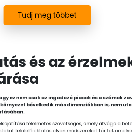
Tudj meg többet
atás és az érzelmek
tárása
 hogy ez nem csak az ingadozó piacok és a számok za
i környezet bővelkedik más dimenziókban is, nem ut
hatásában.
elsajátítása félelmetes szövetséges, amely átvágja a bef
ontokat felölelő oktatás olyan módszereket tár fel, amely