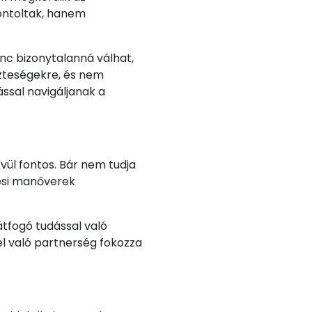
fontoltak, hanem
nc bizonytalanná válhat,
zteségekre, és nem
ással navigáljanak a
ül fontos. Bár nem tudja
tési manőverek
tfogó tudással való
l való partnerség fokozza