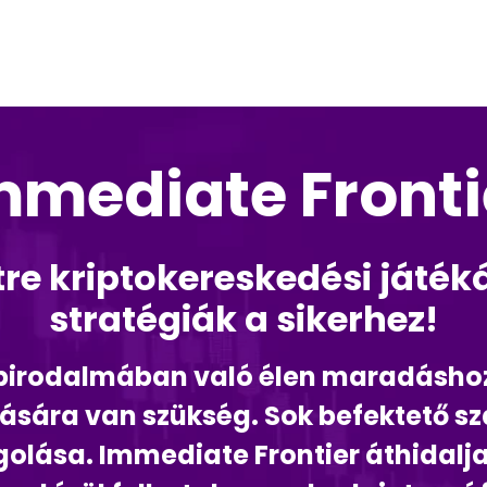
mmediate Fronti
e kriptokereskedési játéká
stratégiák a sikerhez!
birodalmában való élen maradáshoz k
tására van szükség. Sok befektető s
olása. Immediate Frontier áthidalja 