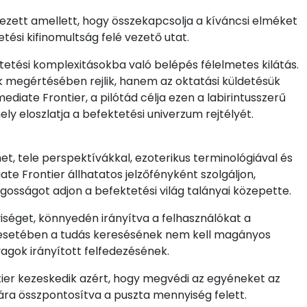
lezett amellett, hogy összekapcsolja a kíváncsi elméket
tési kifinomultság felé vezető utat.
tetési komplexitásokba való belépés félelmetes kilátás.
 megértésében rejlik, hanem az oktatási küldetésük
ate Frontier, a pilótád célja ezen a labirintusszerű
ly eloszlatja a befektetési univerzum rejtélyét.
et, tele perspektívákkal, ezoterikus terminológiával és
e Frontier állhatatos jelzőfényként szolgáljon,
gosságot adjon a befektetési világ talányai közepette.
éget, könnyedén irányítva a felhasználókat a
r esetében a tudás keresésének nem kell magányos
agok irányított felfedezésének.
ier kezeskedik azért, hogy megvédi az egyéneket az
gára összpontosítva a puszta mennyiség felett.