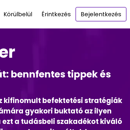
Körülbelül
Érintkezés
Bejelentkezés
er
t: bennfentes tippek és
ifinomult befektetési stratégiák
zámára gyakori buktató az ilyen
ezt a tudásbeli szakadékot kiváló