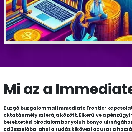
Mi az a Immediate
Buzgó buzgalommal Immediate Frontier kapcsolato
oktatás mély szférája között. Elkerülve a pénzügyi
befektetési birodalom bonyolult bonyolultságához.
odüsszeiába, ahol a tudás kikövezi az utat a hozz