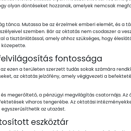
a, hogy olyan döntéseket hozzanak, amelyek nemcsak meg
g tánca. Mutassa be az érzelmek emberi elemét, és a tá
szélyeivel szemben. Bár az oktatás nem csodaszer a ves
l a tisztánlátással, amely ahhoz szükséges, hogy éleslát
k közepette.
felvilágosítás fontossága
z ezen a területen szerzett tudás sokak számára rendkív
éseket, az oktatás jelzőfény, amely végigvezeti a befekte
és megerőltető, a pénzügyi megvilágítás csatornája. Az á
fektetések viharos tengerébe. Az oktatási intézményekke
 egyszerűsíthetik az utazást.
tosított eszköztár