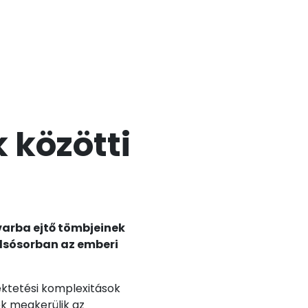
 közötti
varba ejtő tömbjeinek
olsósorban az emberi
ektetési komplexitások
ek megkerülik az