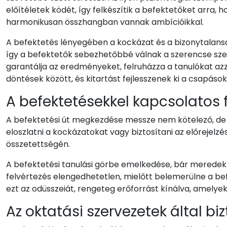
előítéletek ködét, így felkészítik a befektetőket arr
harmonikusan összhangban vannak ambícióikkal.
A befektetés lényegében a kockázat és a bizonytalansá
így a befektetők sebezhetőbbé válnak a szerencse sze
garantálja az eredményeket, felruházza a tanulókat azza
döntések között, és kitartást fejlesszenek ki a csapáso
A befektetésekkel kapcsolatos 
A befektetési út megkezdése messze nem kötelező, de a
eloszlatni a kockázatokat vagy biztosítani az előrejelz
összetettségén.
A befektetési tanulási görbe emelkedése, bár meredek 
felvértezés elengedhetetlen, mielőtt belemerülne a be
ezt az odüsszeiát, rengeteg erőforrást kínálva, amelyek
Az oktatási szervezetek által biz