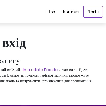
Про
Контакт
Логін
вхід
запису
ійний веб-сайт
Immediate Frontier
, і там ви знайдете
рів і, немов за помахом чарівної палички, продовжите
ч знань та інструментів, призначених для поглиблення