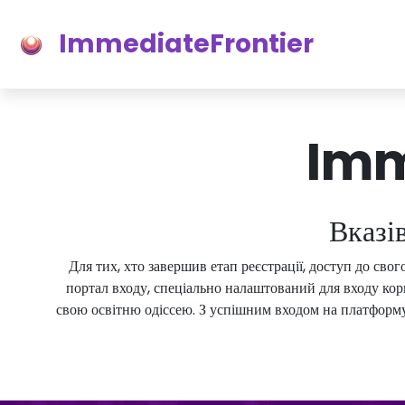
ImmediateFrontier
Imm
Вказі
Для тих, хто завершив етап реєстрації, доступ до сво
портал входу, спеціально налаштований для входу кор
свою освітню одіссею. З успішним входом на платформ