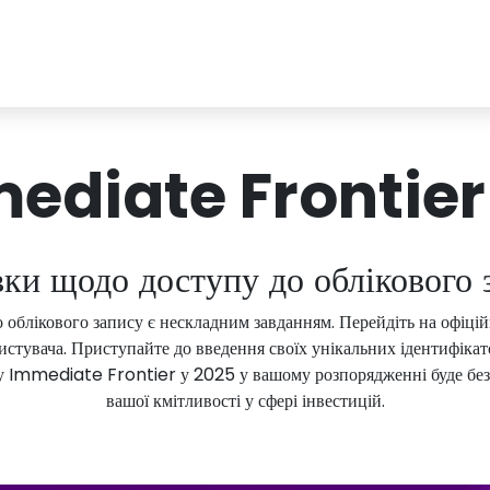
ediate Frontier 
вки щодо доступу до облікового 
го облікового запису є нескладним завданням. Перейдіть на офіц
истувача. Приступайте до введення своїх унікальних ідентифікато
у Immediate Frontier у 2025 у вашому розпорядженні буде безлі
вашої кмітливості у сфері інвестицій.