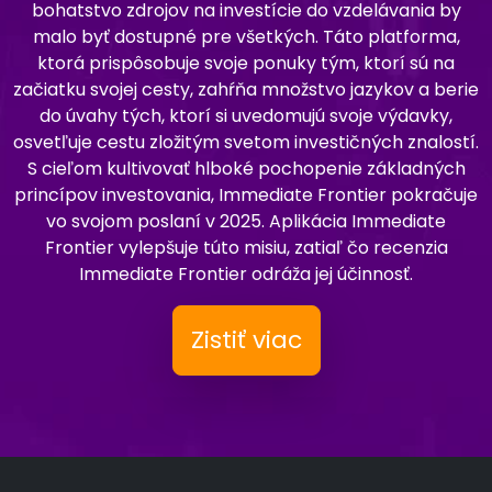
bohatstvo zdrojov na investície do vzdelávania by
malo byť dostupné pre všetkých. Táto platforma,
ktorá prispôsobuje svoje ponuky tým, ktorí sú na
začiatku svojej cesty, zahŕňa množstvo jazykov a berie
do úvahy tých, ktorí si uvedomujú svoje výdavky,
osvetľuje cestu zložitým svetom investičných znalostí.
S cieľom kultivovať hlboké pochopenie základných
princípov investovania, Immediate Frontier pokračuje
vo svojom poslaní v 2025. Aplikácia Immediate
Frontier vylepšuje túto misiu, zatiaľ čo recenzia
Immediate Frontier odráža jej účinnosť.
Zistiť viac