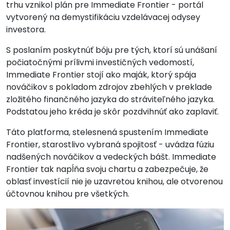
trhu vznikol plán pre Immediate Frontier - portál
vytvorený na demystifikáciu vzdelávacej odysey
investora.
S poslaním poskytnúť bóju pre tých, ktorí sú unášaní
počiatočnými prílivmi investičných vedomostí,
Immediate Frontier stojí ako maják, ktorý spája
nováčikov s pokladom zdrojov zbehlých v preklade
zložitého finančného jazyka do stráviteľného jazyka.
Podstatou jeho kréda je skôr pozdvihnúť ako zaplaviť.
Táto platforma, stelesnená spustením Immediate
Frontier, starostlivo vybraná spojitosť - uvádza fúziu
nadšených nováčikov a vedeckých bášt. Immediate
Frontier tak napĺňa svoju chartu a zabezpečuje, že
oblasť investícií nie je uzavretou knihou, ale otvorenou
účtovnou knihou pre všetkých.