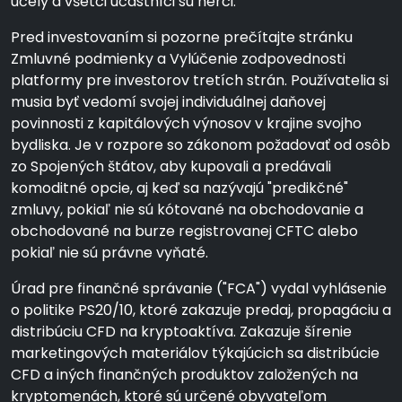
účely a všetci účastníci sú herci.
Pred investovaním si pozorne prečítajte stránku
Zmluvné podmienky a Vylúčenie zodpovednosti
platformy pre investorov tretích strán. Používatelia si
musia byť vedomí svojej individuálnej daňovej
povinnosti z kapitálových výnosov v krajine svojho
bydliska. Je v rozpore so zákonom požadovať od osôb
zo Spojených štátov, aby kupovali a predávali
komoditné opcie, aj keď sa nazývajú "predikčné"
zmluvy, pokiaľ nie sú kótované na obchodovanie a
obchodované na burze registrovanej CFTC alebo
pokiaľ nie sú právne vyňaté.
Úrad pre finančné správanie ("FCA") vydal vyhlásenie
o politike PS20/10, ktoré zakazuje predaj, propagáciu a
distribúciu CFD na kryptoaktíva. Zakazuje šírenie
marketingových materiálov týkajúcich sa distribúcie
CFD a iných finančných produktov založených na
kryptomenách, ktoré sú určené obyvateľom