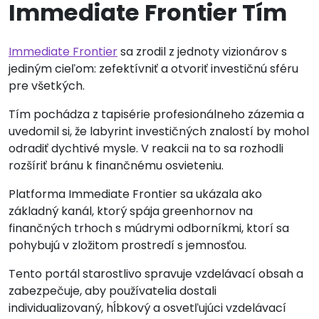
Immediate Frontier Tím
Immediate Frontier
sa zrodil z jednoty vizionárov s
jediným cieľom: zefektívniť a otvoriť investičnú sféru
pre všetkých.
Tím pochádza z tapisérie profesionálneho zázemia a
uvedomil si, že labyrint investičných znalostí by mohol
odradiť dychtivé mysle. V reakcii na to sa rozhodli
rozšíriť bránu k finančnému osvieteniu.
Platforma Immediate Frontier sa ukázala ako
základný kanál, ktorý spája greenhornov na
finančných trhoch s múdrymi odborníkmi, ktorí sa
pohybujú v zložitom prostredí s jemnosťou.
Tento portál starostlivo spravuje vzdelávací obsah a
zabezpečuje, aby používatelia dostali
individualizovaný, hĺbkový a osvetľujúci vzdelávací