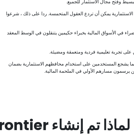
يط وفتح مجال الاستثمار للجميع.
الاستثمارية يمكن أن تردع العقول المتحمسة. ردا على ذلك ، شرعوا
ية ، تربط القرون الخضراء في الأسواق المالية بخبراء حكيمين يتنقلون في الوسط المعقد
على تجربة تعليمية فردية ومتعمقة ومضيئة.
Immediate F كقناة لا غنى عنها، مما يشجع المستخدمين على استخدام محافظهم الاستثمارية بضمان
ذين يرسمون مسارهم الأولي في الملحمة المالية.
لماذا تم إنشاء Immediate Frontier؟