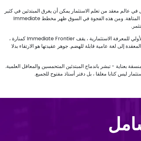
مكن إنكارها: إن التنقل في عالم معقد من تعلم الاستثمار يمكن أن يغرق المبتدئين في كثير
من الأحيان في بحر من الحيرة ، مليء بالمصطلحات والرسوم البيانية المتاهة. ومن هذه الفجوة في السوق ظهر مخطط Immediate
مع مهمة توفير عوامة لأولئك الذين يتحركون على غير هدى في المد الأولي للمعرفة الاستثمارية ، يقف Immediate Frontier كمنارة ،
معقدة إلى لغة عامية قابلة للهضم. جوهر عقيدتها هو الارتقاء بدلا
لاق Immediate Frontier ، وهي رابطة منسقة بعناية - تبشر باندماج المبتدئين المتحمسين والمعاقل العلمية.
شامل