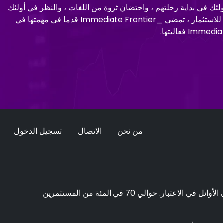
 عروضها لأولئك في بداية رحلتهم ، واحتضان ثروة من اللغات ، والنظر في أولئك
الذين يدركون نفقاتهم ، تضيء هذه المنصة الطريق عبر عالم معقد من المعرفة الاستثمارية. تهدف إلى تنمية فهم عميق للمبادئ الأساسية للاستثمار ، تمضي _Immediate Frontier قدما في مهمتها في
من نحن
الاتصال
تسجيل الدخول
يمكن أن يولد التداول فوائد ملحوظة. ومع ذلك ، فإنه ينطوي أيضا على مخاطر خسارة الأموال الجزئية / الكاملة ويجب أن يأخذها المستثمرون الأوائل في الاعتبار. حوالي 70 في المئة من المستثمرين