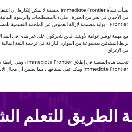
نشأت نشأة Immediate Frontier بحقيقة لا ي
Frontier - بوابة مصممة لإزالة الغموض عن الملحمة التعليمية للمستثمر.
يربط المبتدئين بمجموعة من الموارد البارعة في ترجمة اللغة المالية ال
من الإغراق.
تتجسد هذه المنصة في إط
Immediate Frontier وهكذا تفي بميثاقها ، مما يضمن أن مجال الاستثمار ليس كتابا مغلقا ، بل دفتر أستاذ مفتوح للجميع.
 الطريق للتعلم ال