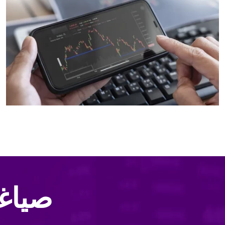
صياغة